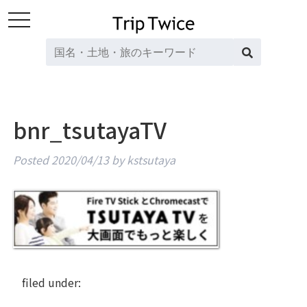
toggle
navigation
bnr_tsutayaTV
Posted
2020/04/13
by
kstsutaya
filed under: