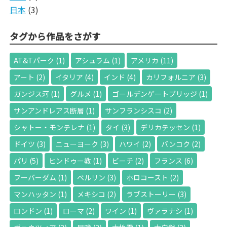
日本
(3)
タグから作品をさがす
AT&Tパーク
(1)
アシュラム
(1)
アメリカ
(11)
アート
(2)
イタリア
(4)
インド
(4)
カリフォルニア
(3)
ガンジス河
(1)
グルメ
(1)
ゴールデンゲートブリッジ
(1)
サンアンドレアス断層
(1)
サンフランシスコ
(2)
シャトー・モンテレナ
(1)
タイ
(3)
デリカテッセン
(1)
ドイツ
(3)
ニューヨーク
(3)
ハワイ
(2)
バンコク
(2)
パリ
(5)
ヒンドゥー教
(1)
ビーチ
(2)
フランス
(6)
フーバーダム
(1)
ベルリン
(3)
ホロコースト
(2)
マンハッタン
(1)
メキシコ
(2)
ラブストーリー
(3)
ロンドン
(1)
ローマ
(2)
ワイン
(1)
ヴァラナシ
(1)