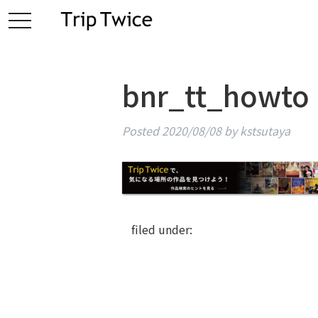
toggle
navigation
bnr_tt_howto
Posted
2020/08/08
by
kstsutaya
filed under: