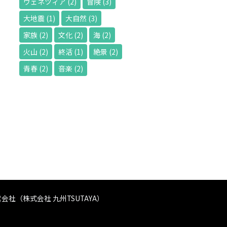
ヴェネツィア
(2)
冒険
(3)
大地震
(1)
大自然
(3)
家族
(2)
文化
(2)
海
(2)
火山
(2)
終活
(1)
絶景
(2)
青春
(2)
音楽
(2)
会社（株式会社 九州TSUTAYA）