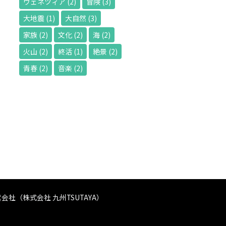
ヴェネツィア
(2)
冒険
(3)
大地震
(1)
大自然
(3)
家族
(2)
文化
(2)
海
(2)
火山
(2)
終活
(1)
絶景
(2)
青春
(2)
音楽
(2)
会社（株式会社 九州TSUTAYA）