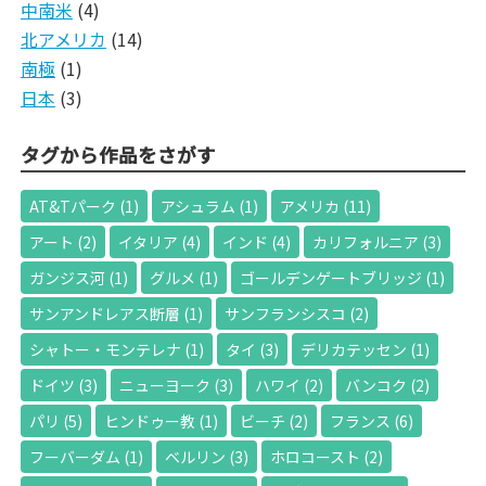
中南米
(4)
北アメリカ
(14)
南極
(1)
日本
(3)
タグから作品をさがす
AT&Tパーク
(1)
アシュラム
(1)
アメリカ
(11)
アート
(2)
イタリア
(4)
インド
(4)
カリフォルニア
(3)
ガンジス河
(1)
グルメ
(1)
ゴールデンゲートブリッジ
(1)
サンアンドレアス断層
(1)
サンフランシスコ
(2)
シャトー・モンテレナ
(1)
タイ
(3)
デリカテッセン
(1)
ドイツ
(3)
ニューヨーク
(3)
ハワイ
(2)
バンコク
(2)
パリ
(5)
ヒンドゥー教
(1)
ビーチ
(2)
フランス
(6)
フーバーダム
(1)
ベルリン
(3)
ホロコースト
(2)