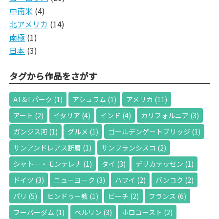
中南米
(4)
北アメリカ
(14)
南極
(1)
日本
(3)
タグから作品をさがす
AT&Tパーク
(1)
アシュラム
(1)
アメリカ
(11)
アート
(2)
イタリア
(4)
インド
(4)
カリフォルニア
(3)
ガンジス河
(1)
グルメ
(1)
ゴールデンゲートブリッジ
(1)
サンアンドレアス断層
(1)
サンフランシスコ
(2)
シャトー・モンテレナ
(1)
タイ
(3)
デリカテッセン
(1)
ドイツ
(3)
ニューヨーク
(3)
ハワイ
(2)
バンコク
(2)
パリ
(5)
ヒンドゥー教
(1)
ビーチ
(2)
フランス
(6)
フーバーダム
(1)
ベルリン
(3)
ホロコースト
(2)