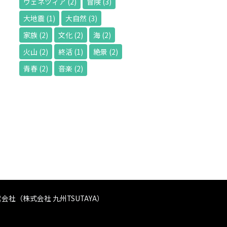
ヴェネツィア
(2)
冒険
(3)
大地震
(1)
大自然
(3)
家族
(2)
文化
(2)
海
(2)
火山
(2)
終活
(1)
絶景
(2)
青春
(2)
音楽
(2)
会社（株式会社 九州TSUTAYA）