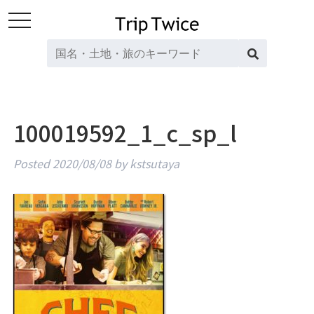
toggle
navigation
100019592_1_c_sp_l
Posted
2020/08/08
by
kstsutaya