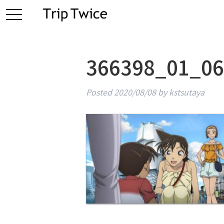
toggle
navigation
366398_01_06
Posted
2020/08/08
by
kstsutaya