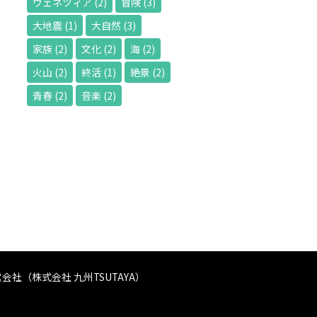
ヴェネツィア
(2)
冒険
(3)
大地震
(1)
大自然
(3)
家族
(2)
文化
(2)
海
(2)
火山
(2)
終活
(1)
絶景
(2)
青春
(2)
音楽
(2)
会社（株式会社 九州TSUTAYA）