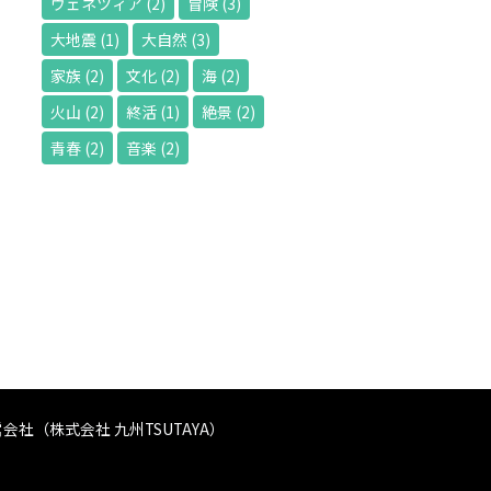
ヴェネツィア
(2)
冒険
(3)
大地震
(1)
大自然
(3)
家族
(2)
文化
(2)
海
(2)
火山
(2)
終活
(1)
絶景
(2)
青春
(2)
音楽
(2)
会社（株式会社 九州TSUTAYA）