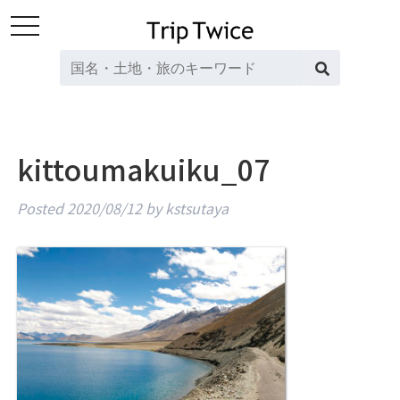
toggle
navigation
kittoumakuiku_07
Posted
2020/08/12
by
kstsutaya