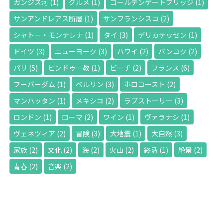
ガンジス河
(1)
グルメ
(1)
ゴールデンゲートブリッジ
(1)
サンアンドレアス断層
(1)
サンフランシスコ
(2)
シャトー・モンテレナ
(1)
タイ
(3)
デリカテッセン
(1)
ドイツ
(3)
ニューヨーク
(3)
ハワイ
(2)
バンコク
(2)
パリ
(5)
ヒンドゥー教
(1)
ビーチ
(2)
フランス
(6)
フーバーダム
(1)
ベルリン
(3)
ホロコースト
(2)
マンハッタン
(1)
メキシコ
(2)
ラブストーリー
(3)
ロンドン
(1)
ローマ
(2)
ワイン
(1)
ヴァラナシ
(1)
ヴェネツィア
(2)
冒険
(3)
大地震
(1)
大自然
(3)
家族
(2)
文化
(2)
海
(2)
火山
(2)
終活
(1)
絶景
(2)
青春
(2)
音楽
(2)