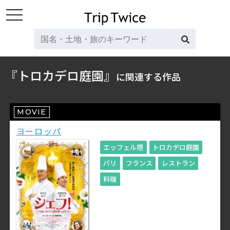
toggle
navigation
『トロカデロ庭園』
に関連する作品
MOVIE
ヨーロッパ
エッフェル塔
トロカデロ庭園
パリ
フランス
レストラン
料理