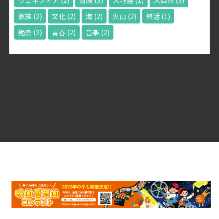
ヴェネツィア
(2)
冒険
(3)
大地震
(1)
大自然
(3)
家族
(2)
文化
(2)
海
(2)
火山
(2)
終活
(1)
絶景
(2)
青春
(2)
音楽
(2)