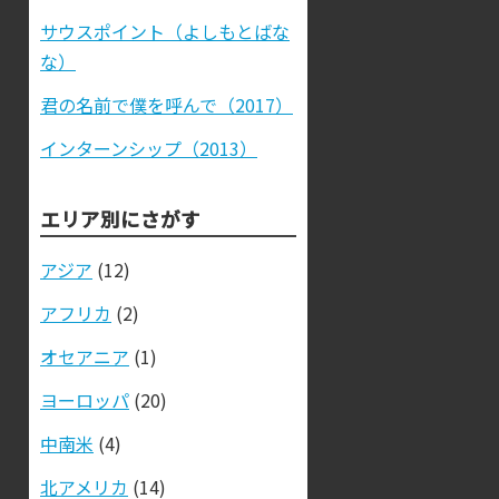
サウスポイント（よしもとばな
な）
君の名前で僕を呼んで（2017）
インターンシップ（2013）
エリア別にさがす
アジア
(12)
アフリカ
(2)
オセアニア
(1)
ヨーロッパ
(20)
中南米
(4)
北アメリカ
(14)