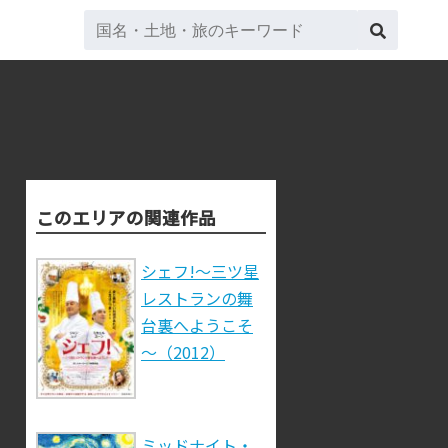
このエリアの関連作品
シェフ!～三ツ星
レストランの舞
台裏へようこそ
～（2012）
ミッドナイト・