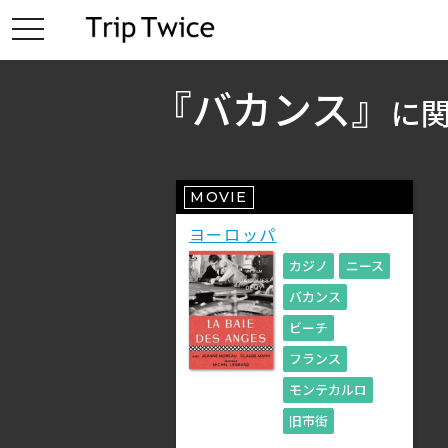
toggle
navigation
『バカンス』
に
MOVIE
ヨーロッパ
カジノ
ニース
バカンス
ビーチ
フランス
モンテカルロ
旧市街