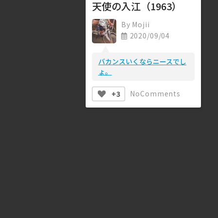
天使の入江（1963）
By
Mojii
2020/09/04
バカンスいくならニースでし
ょ。
No
Comments
+3