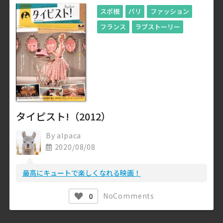
スポ根
パリ
ファッション
フランス
ラブストーリー
タイピスト!（2012）
By
alpaca
2020/08/08
最高にキュートで楽しくなれる映画！
No
Comments
0