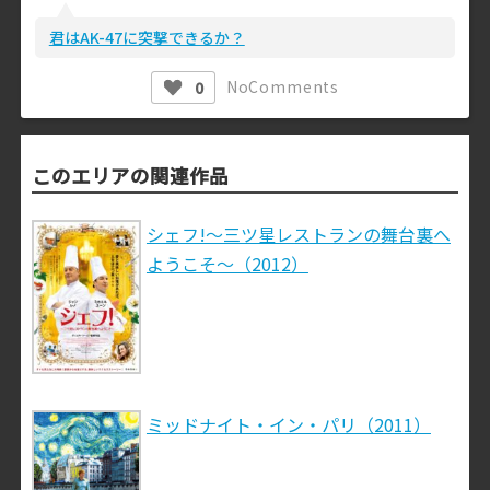
君はAK-47に突撃できるか？
No
Comments
0
このエリアの関連作品
シェフ!～三ツ星レストランの舞台裏へ
ようこそ～（2012）
ミッドナイト・イン・パリ（2011）