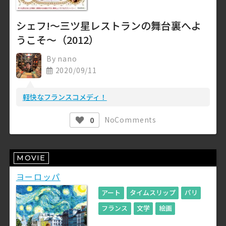
シェフ!～三ツ星レストランの舞台裏へよ
うこそ～（2012）
By
nano
2020/09/11
軽快なフランスコメディ！
No
Comments
0
MOVIE
ヨーロッパ
アート
タイムスリップ
パリ
フランス
文学
絵画