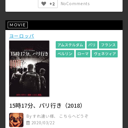
No
Comments
+2
MOVIE
ヨーロッパ
アムステルダム
パリ
フランス
ベルリン
ローマ
ヴェネツィア
15時17分、パリ行き（2018）
By
すれ違い様、 こちらへどうぞ
2020/03/22