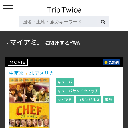
toggle
navigation
『マイアミ』
に関連する作品
MOVIE
見放題
中南米
/
北アメリカ
キューバ
キューバサンドウィッチ
マイアミ
ロサンゼルス
家族