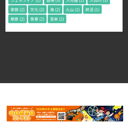
ヴェネツィア
(2)
冒険
(3)
大地震
(1)
大自然
(3)
家族
(2)
文化
(2)
海
(2)
火山
(2)
終活
(1)
絶景
(2)
青春
(2)
音楽
(2)