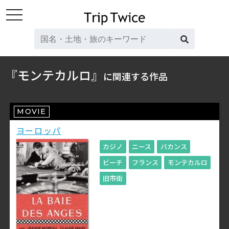
toggle
navigation
『モンテカルロ』
に関連する作品
MOVIE
ヨーロッパ
カジノ
ニース
バカンス
ビーチ
フランス
モンテカルロ
旧市街