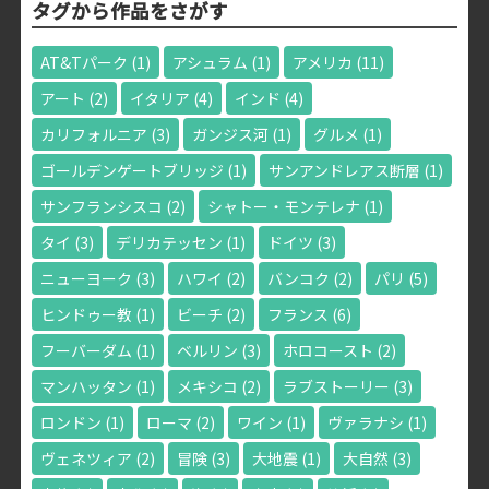
タグから作品をさがす
AT&Tパーク
(1)
アシュラム
(1)
アメリカ
(11)
アート
(2)
イタリア
(4)
インド
(4)
カリフォルニア
(3)
ガンジス河
(1)
グルメ
(1)
ゴールデンゲートブリッジ
(1)
サンアンドレアス断層
(1)
サンフランシスコ
(2)
シャトー・モンテレナ
(1)
タイ
(3)
デリカテッセン
(1)
ドイツ
(3)
ニューヨーク
(3)
ハワイ
(2)
バンコク
(2)
パリ
(5)
ヒンドゥー教
(1)
ビーチ
(2)
フランス
(6)
フーバーダム
(1)
ベルリン
(3)
ホロコースト
(2)
マンハッタン
(1)
メキシコ
(2)
ラブストーリー
(3)
ロンドン
(1)
ローマ
(2)
ワイン
(1)
ヴァラナシ
(1)
ヴェネツィア
(2)
冒険
(3)
大地震
(1)
大自然
(3)