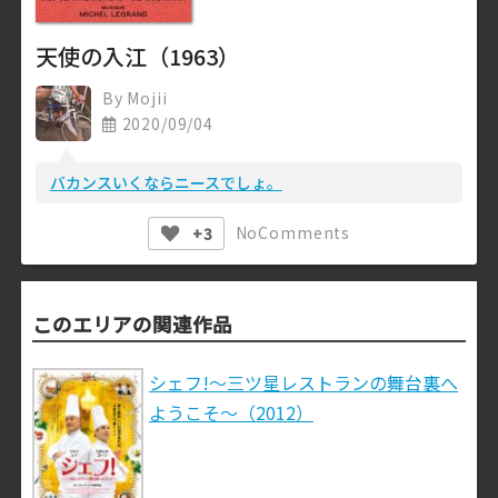
天使の入江（1963）
By
Mojii
2020/09/04
バカンスいくならニースでしょ。
No
Comments
+3
このエリアの関連作品
シェフ!～三ツ星レストランの舞台裏へ
ようこそ～（2012）