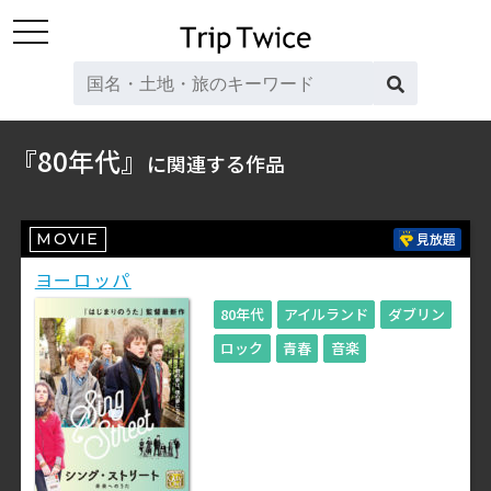
toggle
navigation
『80年代』
に関連する作品
MOVIE
見放題
ヨーロッパ
80年代
アイルランド
ダブリン
ロック
青春
音楽