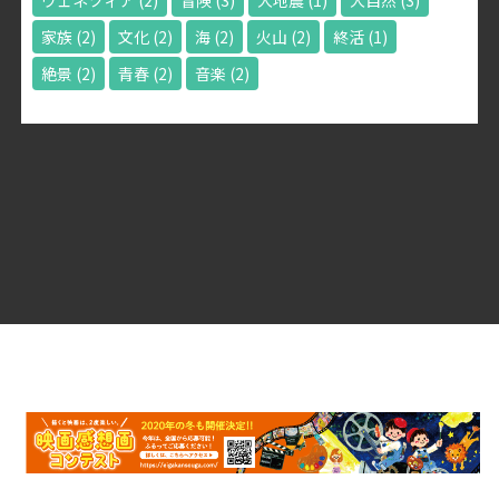
ヴェネツィア
(2)
冒険
(3)
大地震
(1)
大自然
(3)
家族
(2)
文化
(2)
海
(2)
火山
(2)
終活
(1)
絶景
(2)
青春
(2)
音楽
(2)