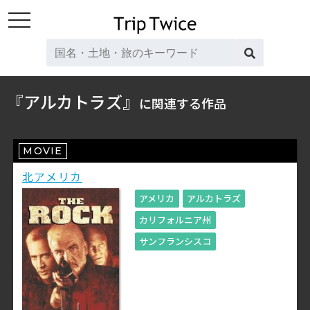
toggle
navigation
『アルカトラズ』
に関連する作品
MOVIE
北アメリカ
アメリカ
アルカトラズ
カリフォルニア州
サンフランシスコ