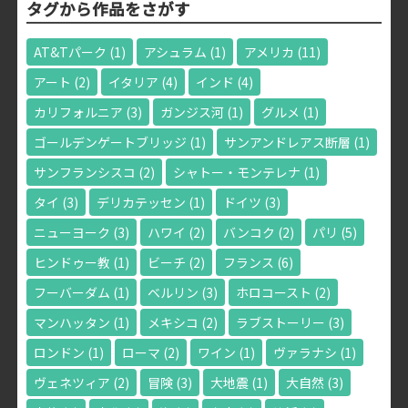
タグから作品をさがす
AT&Tパーク
(1)
アシュラム
(1)
アメリカ
(11)
アート
(2)
イタリア
(4)
インド
(4)
カリフォルニア
(3)
ガンジス河
(1)
グルメ
(1)
ゴールデンゲートブリッジ
(1)
サンアンドレアス断層
(1)
サンフランシスコ
(2)
シャトー・モンテレナ
(1)
タイ
(3)
デリカテッセン
(1)
ドイツ
(3)
ニューヨーク
(3)
ハワイ
(2)
バンコク
(2)
パリ
(5)
ヒンドゥー教
(1)
ビーチ
(2)
フランス
(6)
フーバーダム
(1)
ベルリン
(3)
ホロコースト
(2)
マンハッタン
(1)
メキシコ
(2)
ラブストーリー
(3)
ロンドン
(1)
ローマ
(2)
ワイン
(1)
ヴァラナシ
(1)
ヴェネツィア
(2)
冒険
(3)
大地震
(1)
大自然
(3)