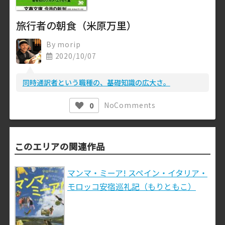
旅行者の朝食（米原万里）
By
morip
2020/10/07
同時通訳者という職種の、基礎知識の広大さ。
No
Comments
0
このエリアの関連作品
マンマ・ミーア! スペイン・イタリア・
モロッコ安宿巡礼記（もりともこ）