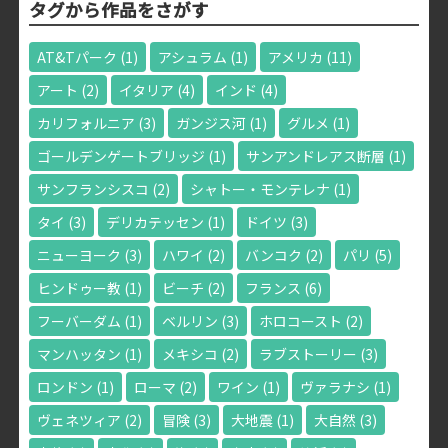
タグから作品をさがす
AT&Tパーク
(1)
アシュラム
(1)
アメリカ
(11)
アート
(2)
イタリア
(4)
インド
(4)
カリフォルニア
(3)
ガンジス河
(1)
グルメ
(1)
ゴールデンゲートブリッジ
(1)
サンアンドレアス断層
(1)
サンフランシスコ
(2)
シャトー・モンテレナ
(1)
タイ
(3)
デリカテッセン
(1)
ドイツ
(3)
ニューヨーク
(3)
ハワイ
(2)
バンコク
(2)
パリ
(5)
ヒンドゥー教
(1)
ビーチ
(2)
フランス
(6)
フーバーダム
(1)
ベルリン
(3)
ホロコースト
(2)
マンハッタン
(1)
メキシコ
(2)
ラブストーリー
(3)
ロンドン
(1)
ローマ
(2)
ワイン
(1)
ヴァラナシ
(1)
ヴェネツィア
(2)
冒険
(3)
大地震
(1)
大自然
(3)