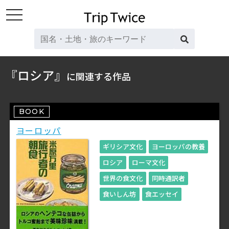
toggle
navigation
『ロシア』
に関連する作品
BOOK
ヨーロッパ
ギリシア文化
ヨーロッパの教養
ロシア
ローマ文化
世界の食文化
同時通訳者
食いしん坊
食エッセイ