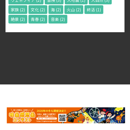
ヴェネツィア
(2)
冒険
(3)
大地震
(1)
大自然
(3)
家族
(2)
文化
(2)
海
(2)
火山
(2)
終活
(1)
絶景
(2)
青春
(2)
音楽
(2)