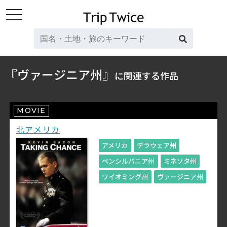
toggle
navigation
『ヴァージニア州』
に関連する作品
MOVIE
北アメリカ
アメリカ
デラウェア州
ペンシルバニア州
ミネソタ州
ワイオミング州
ヴァージニア州