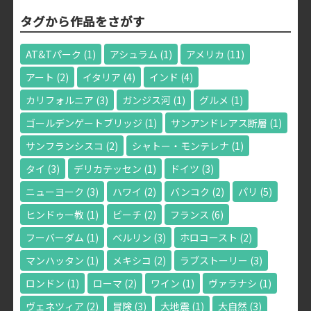
タグから作品をさがす
AT&Tパーク
(1)
アシュラム
(1)
アメリカ
(11)
アート
(2)
イタリア
(4)
インド
(4)
カリフォルニア
(3)
ガンジス河
(1)
グルメ
(1)
ゴールデンゲートブリッジ
(1)
サンアンドレアス断層
(1)
サンフランシスコ
(2)
シャトー・モンテレナ
(1)
タイ
(3)
デリカテッセン
(1)
ドイツ
(3)
ニューヨーク
(3)
ハワイ
(2)
バンコク
(2)
パリ
(5)
ヒンドゥー教
(1)
ビーチ
(2)
フランス
(6)
フーバーダム
(1)
ベルリン
(3)
ホロコースト
(2)
マンハッタン
(1)
メキシコ
(2)
ラブストーリー
(3)
ロンドン
(1)
ローマ
(2)
ワイン
(1)
ヴァラナシ
(1)
ヴェネツィア
(2)
冒険
(3)
大地震
(1)
大自然
(3)