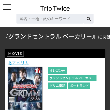
toggle
navigation
『グランドセントラル ベーカリー』
に関
MOVIE
北アメリカ
オレゴン州
グランドセントラル ベーカリー
グリム童話
ポートランド