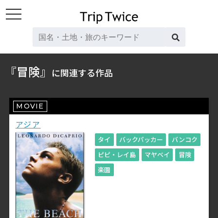
toggle
navigation
『冒険』
に関連する作品
MOVIE
アジア
タイ
バックパッカー
バンコク
ピピ・レイ島
マヤベイ
冒険
楽園