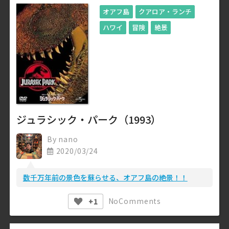
オアフ島
クアロア・ランチ
ハワイ
冒険
絶景
ジュラシック・パーク（1993）
By
nano
2020/03/24
数千万年前の景色を蘇らせる、オアフ島の絶景！！
No
Comments
+1