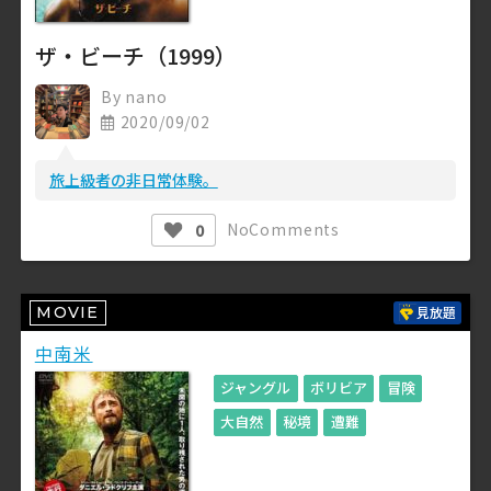
ザ・ビーチ（1999）
By
nano
2020/09/02
旅上級者の非日常体験。
No
Comments
0
MOVIE
見放題
中南米
ジャングル
ボリビア
冒険
大自然
秘境
遭難