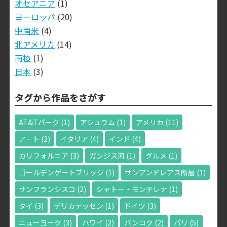
オセアニア
(1)
ヨーロッパ
(20)
中南米
(4)
北アメリカ
(14)
南極
(1)
日本
(3)
タグから作品をさがす
AT&Tパーク
(1)
アシュラム
(1)
アメリカ
(11)
アート
(2)
イタリア
(4)
インド
(4)
カリフォルニア
(3)
ガンジス河
(1)
グルメ
(1)
ゴールデンゲートブリッジ
(1)
サンアンドレアス断層
(1)
サンフランシスコ
(2)
シャトー・モンテレナ
(1)
タイ
(3)
デリカテッセン
(1)
ドイツ
(3)
ニューヨーク
(3)
ハワイ
(2)
バンコク
(2)
パリ
(5)