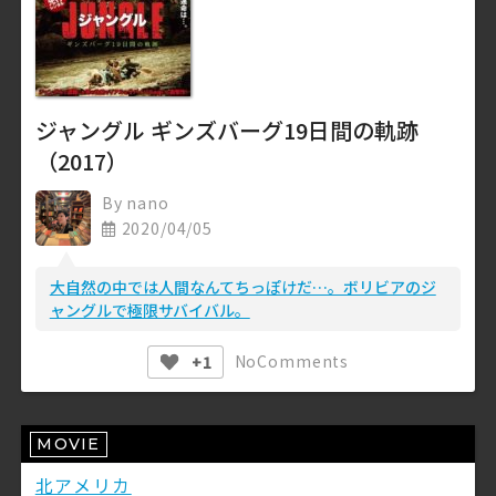
ジャングル ギンズバーグ19日間の軌跡
（2017）
By
nano
2020/04/05
大自然の中では人間なんてちっぽけだ…。ボリビアのジ
ャングルで極限サバイバル。
No
Comments
+1
MOVIE
北アメリカ