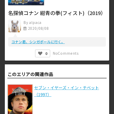
名探偵コナン 紺青の拳(フィスト)（2019）
By
alpaca
2020/08/08
コナン君、シンガポールに行く。
No
Comments
0
このエリアの関連作品
セブン・イヤーズ・イン・チベット
（1997）