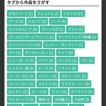
タグから作品をさがす
AT&Tパーク
(1)
アシュラム
(1)
アメリカ
(11)
アート
(2)
イタリア
(4)
インド
(4)
カリフォルニア
(3)
ガンジス河
(1)
グルメ
(1)
ゴールデンゲートブリッジ
(1)
サンアンドレアス断層
(1)
サンフランシスコ
(2)
シャトー・モンテレナ
(1)
タイ
(3)
デリカテッセン
(1)
ドイツ
(3)
ニューヨーク
(3)
ハワイ
(2)
バンコク
(2)
パリ
(5)
ヒンドゥー教
(1)
ビーチ
(2)
フランス
(6)
フーバーダム
(1)
ベルリン
(3)
ホロコースト
(2)
マンハッタン
(1)
メキシコ
(2)
ラブストーリー
(3)
ロンドン
(1)
ローマ
(2)
ワイン
(1)
ヴァラナシ
(1)
ヴェネツィア
(2)
冒険
(3)
大地震
(1)
大自然
(3)