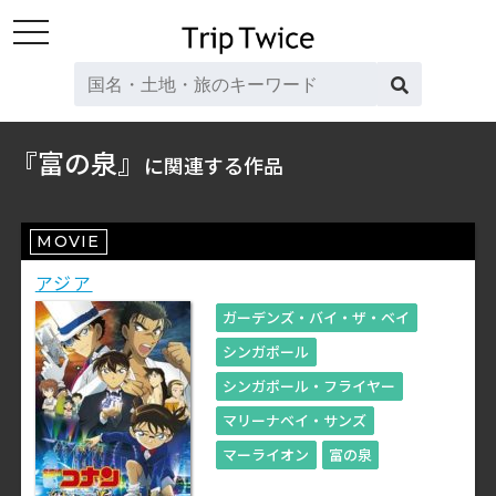
toggle
navigation
『富の泉』
に関連する作品
MOVIE
アジア
ガーデンズ・バイ・ザ・ベイ
シンガポール
シンガポール・フライヤー
マリーナベイ・サンズ
マーライオン
富の泉