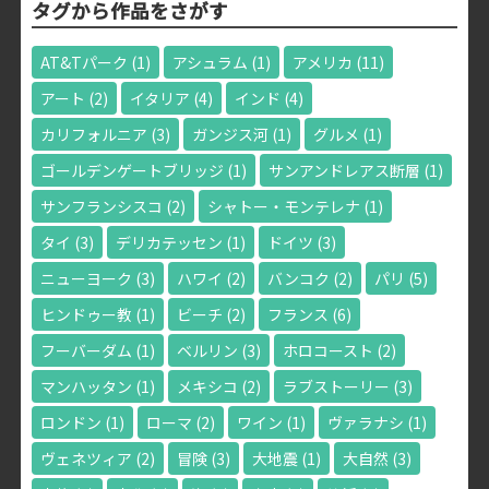
タグから作品をさがす
AT&Tパーク
(1)
アシュラム
(1)
アメリカ
(11)
アート
(2)
イタリア
(4)
インド
(4)
カリフォルニア
(3)
ガンジス河
(1)
グルメ
(1)
ゴールデンゲートブリッジ
(1)
サンアンドレアス断層
(1)
サンフランシスコ
(2)
シャトー・モンテレナ
(1)
タイ
(3)
デリカテッセン
(1)
ドイツ
(3)
ニューヨーク
(3)
ハワイ
(2)
バンコク
(2)
パリ
(5)
ヒンドゥー教
(1)
ビーチ
(2)
フランス
(6)
フーバーダム
(1)
ベルリン
(3)
ホロコースト
(2)
マンハッタン
(1)
メキシコ
(2)
ラブストーリー
(3)
ロンドン
(1)
ローマ
(2)
ワイン
(1)
ヴァラナシ
(1)
ヴェネツィア
(2)
冒険
(3)
大地震
(1)
大自然
(3)