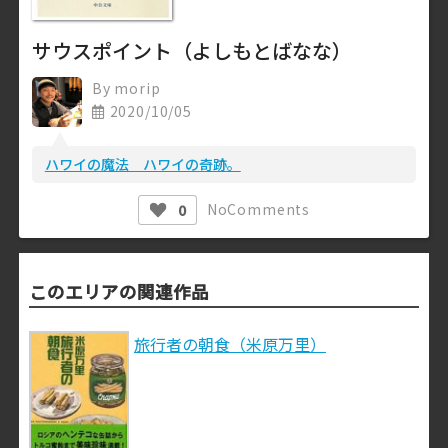
サウスポイント（よしもとばなな）
By
morip
2020/10/05
ハワイの魔法 ハワイの奇跡。
No
Comments
0
このエリアの関連作品
旅行者の朝食（米原万里）