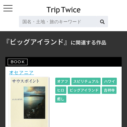
toggle
navigation
『ビッグアイランド』
に関連する作品
BOOK
オセアニア
オアフ
スピリチュアル
ハワイ
ヒロ
ビッグアイランド
吉祥寺
癒し